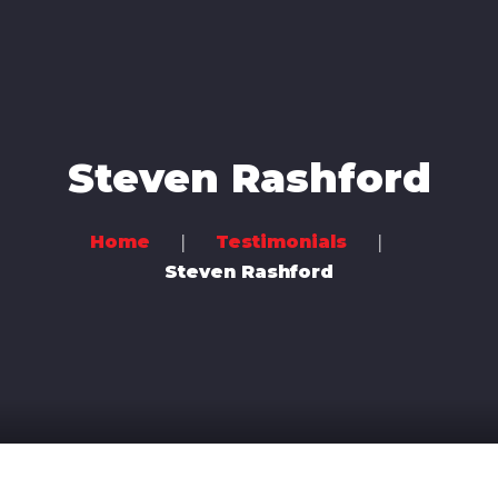
Home
Music
Steven Rashford
Videos
Concerts
Home
Testimonials
Bands
Steven Rashford
Community
Contact