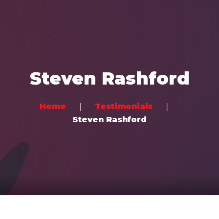
Home
Music
Steven Rashford
Videos
Concerts
Home
Testimonials
Bands
Steven Rashford
Community
Contact